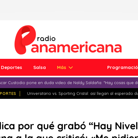
Deportes
Salsa
Más
Programaci
car Custodio pone en duda video de Naldy Saldaña: “Hay cosas que d
PORTES
Universitario vs. Sporting Cristal: así llegan al esperado 
lica por qué grabó “Hay Nive