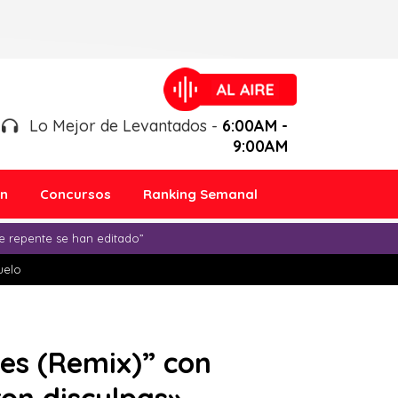
Lo Mejor de Levantados -
6:00AM -
9:00AM
ón
Concursos
Ranking Semanal
e repente se han editado”
duelo
les (Remix)” con