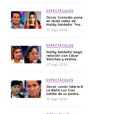
ESPECTÁCULOS
Óscar Custodio pone
en duda video de
Naldy Saldaña: “Hay
cosas que de repente
07 Ago 2026
se han editado”
ESPECTÁCULOS
Naldy Saldaña niega
relación con César
Sánchez y evalúa
denunciar a su
07 Ago 2026
esposa: “Es una
difamación”
ESPECTÁCULOS
Óscar Junior liderará
La Bella Luz tras
salida de su padre
por polémica con
07 Ago 2026
Naldy Saldaña