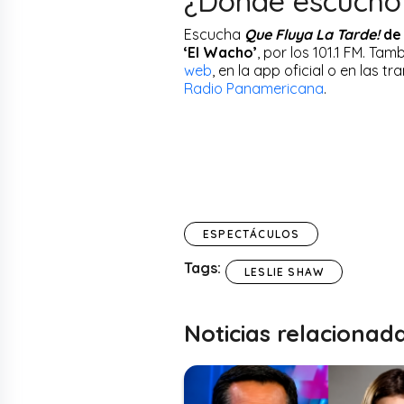
¿Dónde escuch
Escucha
Que Fluya La Tarde!
de 
‘El Wacho’
, por los 101.1 FM. Ta
web
, en la app oficial o en las t
Radio Panamericana
.
ESPECTÁCULOS
Tags:
LESLIE SHAW
Noticias relacionad