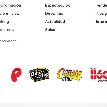
ogramación
Espectáculos
Tende
io en vivo
Deportes
Tips 
nking
Actualidad
Inter
ncursos
Salsa
Reservados.