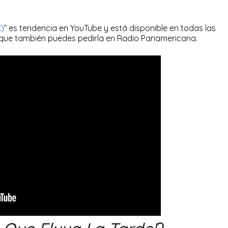
x)
” es tendencia en YouTube y está disponible en todas las
 que también puedes pedirla en Radio Panamericana.