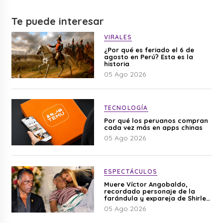
Te puede interesar
VIRALES
¿Por qué es feriado el 6 de
agosto en Perú? Esta es la
historia
05 Ago 2026
TECNOLOGÍA
Por qué los peruanos compran
cada vez más en apps chinas
05 Ago 2026
ESPECTÁCULOS
Muere Víctor Angobaldo,
recordado personaje de la
farándula y expareja de Shirley
Cherres
05 Ago 2026