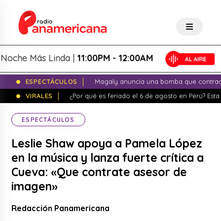
e Más Linda |
11:00PM - 12:00AM
ESPECTÁCULOS
Magaly anuncia una bomba que contrade
VIRALES
¿Por qué es feriado el 6 de agosto en Perú? Esta 
ESPECTÁCULOS
Leslie Shaw apoya a Pamela López
en la música y lanza fuerte crítica a
Cueva: «Que contrate asesor de
imagen»
Redacción Panamericana