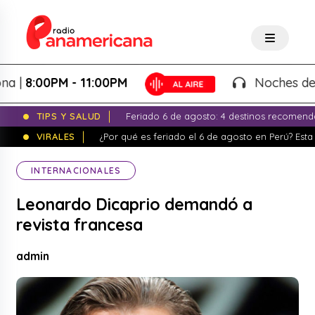
8:00PM - 11:00PM
Noches de Fant
TIPS Y SALUD
Feriado 6 de agosto: 4 destinos recomend
VIRALES
¿Por qué es feriado el 6 de agosto en Perú? Esta 
INTERNACIONALES
Leonardo Dicaprio demandó a
revista francesa
admin