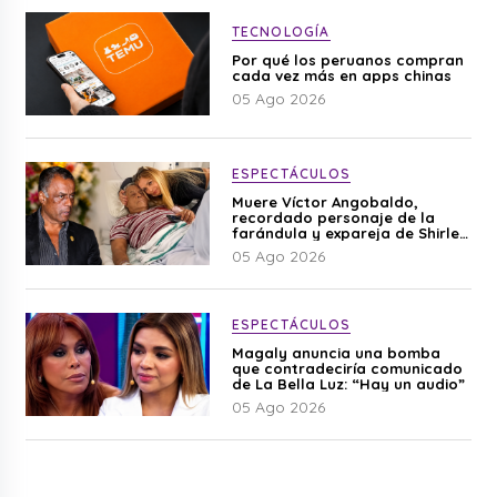
TECNOLOGÍA
Por qué los peruanos compran
cada vez más en apps chinas
05 Ago 2026
ESPECTÁCULOS
Muere Víctor Angobaldo,
recordado personaje de la
farándula y expareja de Shirley
Cherres
05 Ago 2026
ESPECTÁCULOS
Magaly anuncia una bomba
que contradeciría comunicado
de La Bella Luz: “Hay un audio”
05 Ago 2026