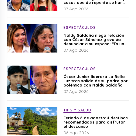
cosas que de repente se han
editado”
07 Ago 2026
ESPECTÁCULOS
Naldy Saldaña niega relación
con César Sánchez y evalúa
denunciar a su esposa: “Es una
difamación”
07 Ago 2026
ESPECTÁCULOS
Óscar Junior liderará La Bella
Luz tras salida de su padre por
polémica con Naldy Saldaña
07 Ago 2026
TIPS Y SALUD
Feriado 6 de agosto: 4 destinos
recomendados para disfrutar
el descanso
06 Ago 2026