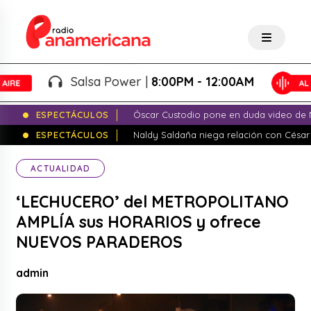
Salsa Power |
8:00PM - 12:00AM
ESPECTÁCULOS
Óscar Custodio pone en duda video de N
ESPECTÁCULOS
Naldy Saldaña niega relación con César
ACTUALIDAD
‘LECHUCERO’ del METROPOLITANO
AMPLÍA sus HORARIOS y ofrece
NUEVOS PARADEROS
admin