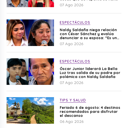
editado”
07 Ago 2026
ESPECTÁCULOS
Naldy Saldaña niega relación
con César Sánchez y evalúa
denunciar a su esposa: “Es una
difamación”
07 Ago 2026
ESPECTÁCULOS
Óscar Junior liderará La Bella
Luz tras salida de su padre por
polémica con Naldy Saldaña
07 Ago 2026
TIPS Y SALUD
Feriado 6 de agosto: 4 destinos
recomendados para disfrutar
el descanso
06 Ago 2026