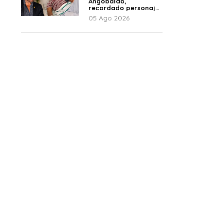
Angobaldo,
recordado personaje
de la farándula y
05 Ago 2026
expareja de Shirley
Cherres