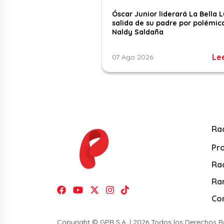
Óscar Junior liderará La Bella L
salida de su padre por polémic
Naldy Saldaña
Le
07 Ago 2026
Ra
Pr
Rad
Ra
Co
Copyright © GPR S.A. | 2026 Todos los Derechos 