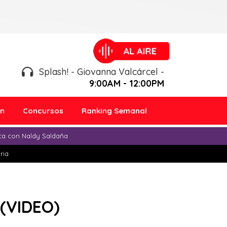
Splash! - Giovanna Valcárcel -
9:00AM - 12:00PM
ón
Concursos
Ranking Semanal
ica con Naldy Saldaña
ria
 (VIDEO)