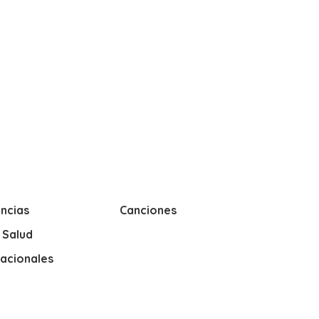
ncias
Canciones
y Salud
nacionales