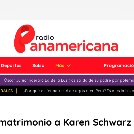
Deportes
Salsa
Más
Programaci
Óscar Junior liderará La Bella Luz tras salida de su padre por polém
IRALES
¿Por qué es feriado el 6 de agosto en Perú? Esta es la histo
 matrimonio a Karen Schwarz