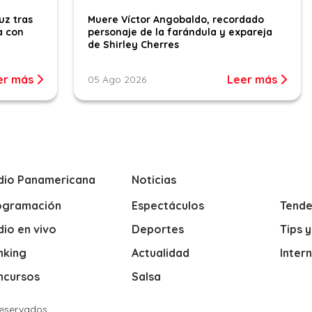
uz tras
Muere Víctor Angobaldo, recordado
a con
personaje de la farándula y expareja
de Shirley Cherres
er más
Leer más
05 Ago 2026
dio Panamericana
Noticias
ogramación
Espectáculos
Tende
io en vivo
Deportes
Tips 
nking
Actualidad
Inter
ncursos
Salsa
Reservados.