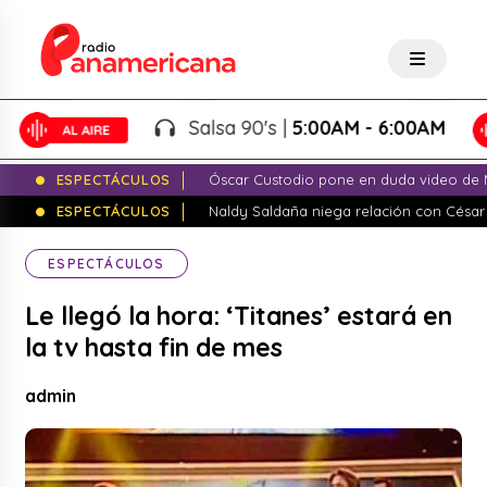
Salsa 90's |
5:00AM - 6:00AM
ESPECTÁCULOS
Óscar Custodio pone en duda video de N
ESPECTÁCULOS
Naldy Saldaña niega relación con César
ESPECTÁCULOS
Le llegó la hora: ‘Titanes’ estará en
la tv hasta fin de mes
admin