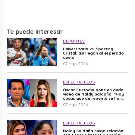
Te puede interesar
DEPORTES
Universitario vs. Sporting
Cristal: así llegan al esperado
duelo
07 Ago 2026
ESPECTÁCULOS
Óscar Custodio pone en duda
video de Naldy Saldaña: “Hay
cosas que de repente se han
editado”
07 Ago 2026
ESPECTÁCULOS
Naldy Saldaña niega relación
con César Sánchez y evalúa