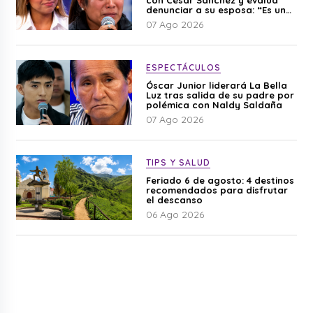
denunciar a su esposa: “Es una
difamación”
07 Ago 2026
ESPECTÁCULOS
Óscar Junior liderará La Bella
Luz tras salida de su padre por
polémica con Naldy Saldaña
07 Ago 2026
TIPS Y SALUD
Feriado 6 de agosto: 4 destinos
recomendados para disfrutar
el descanso
06 Ago 2026