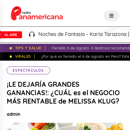
Noches de Fantasía - Karla Tarazona |
8:00PM
TIPS Y SALUD
Feriado 6 de agosto: 4 destinos recomend
VIRALES
¿Por qué es feriado el 6 de agosto en Perú? Esta 
ESPECTÁCULOS
¡LE DEJARÍA GRANDES
GANANCIAS!: ¿CUÁL es el NEGOCIO
MÁS RENTABLE de MELISSA KLUG?
admin