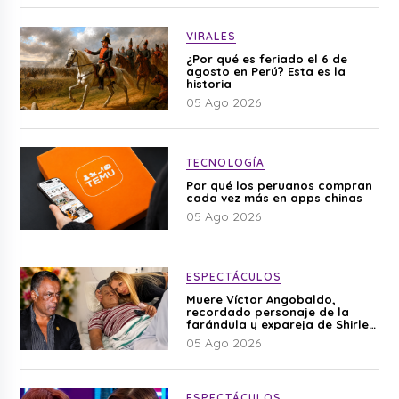
VIRALES
¿Por qué es feriado el 6 de
agosto en Perú? Esta es la
historia
05 Ago 2026
TECNOLOGÍA
Por qué los peruanos compran
cada vez más en apps chinas
05 Ago 2026
ESPECTÁCULOS
Muere Víctor Angobaldo,
recordado personaje de la
farándula y expareja de Shirley
Cherres
05 Ago 2026
ESPECTÁCULOS