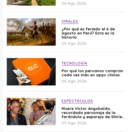
06 Ago 2026
VIRALES
¿Por qué es feriado el 6 de
agosto en Perú? Esta es la
historia
05 Ago 2026
TECNOLOGÍA
Por qué los peruanos compran
cada vez más en apps chinas
05 Ago 2026
ESPECTÁCULOS
Muere Víctor Angobaldo,
recordado personaje de la
farándula y expareja de Shirley
Cherres
05 Ago 2026