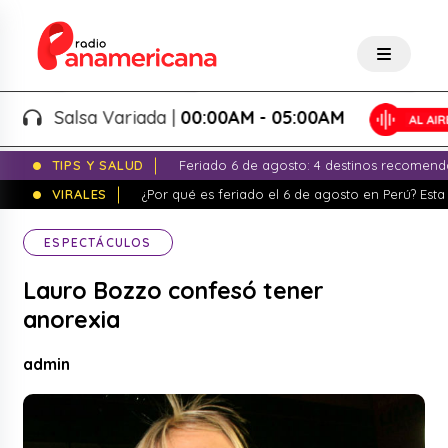
Salsa Variada |
00:00AM - 05:00AM
TIPS Y SALUD
Feriado 6 de agosto: 4 destinos recomend
VIRALES
¿Por qué es feriado el 6 de agosto en Perú? Esta 
ESPECTÁCULOS
Lauro Bozzo confesó tener
anorexia
admin