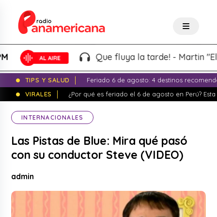
Que fluya la tarde! - Martin "El Wa
TIPS Y SALUD
Feriado 6 de agosto: 4 destinos recomend
VIRALES
¿Por qué es feriado el 6 de agosto en Perú? Esta 
INTERNACIONALES
Las Pistas de Blue: Mira qué pasó
con su conductor Steve (VIDEO)
admin