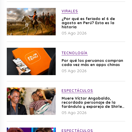
VIRALES
¿Por qué es feriado el 6 de
agosto en Perú? Esta es la
historia
05 Ago 2026
TECNOLOGÍA
Por qué los peruanos compran
cada vez más en apps chinas
05 Ago 2026
ESPECTÁCULOS
Muere Víctor Angobaldo,
recordado personaje de la
farándula y expareja de Shirley
Cherres
05 Ago 2026
ESPECTÁCULOS