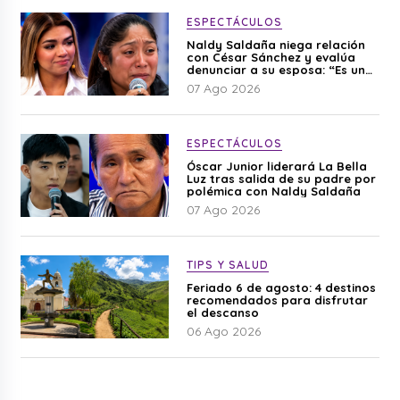
ESPECTÁCULOS
Naldy Saldaña niega relación
con César Sánchez y evalúa
denunciar a su esposa: “Es una
difamación”
07 Ago 2026
ESPECTÁCULOS
Óscar Junior liderará La Bella
Luz tras salida de su padre por
polémica con Naldy Saldaña
07 Ago 2026
TIPS Y SALUD
Feriado 6 de agosto: 4 destinos
recomendados para disfrutar
el descanso
06 Ago 2026