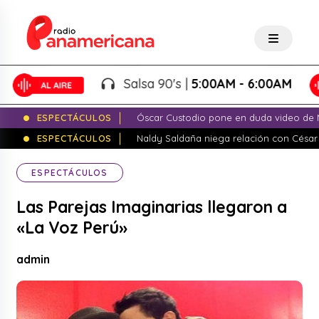
Salsa 90's |
5:00AM - 6:00AM
ESPECTÁCULOS
Óscar Custodio pone en duda video de N
ESPECTÁCULOS
Naldy Saldaña niega relación con César
ESPECTÁCULOS
Las Parejas Imaginarias llegaron a
«La Voz Perú»
admin