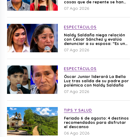
cosas que de repente se han
editado”
07 Ago 2026
ESPECTÁCULOS
Naldy Saldaña niega relación
con César Sánchez y evalúa
denunciar a su esposa: “Es una
difamación”
07 Ago 2026
ESPECTÁCULOS
Óscar Junior liderará La Bella
Luz tras salida de su padre por
polémica con Naldy Saldaña
07 Ago 2026
TIPS Y SALUD
Feriado 6 de agosto: 4 destinos
recomendados para disfrutar
el descanso
06 Ago 2026