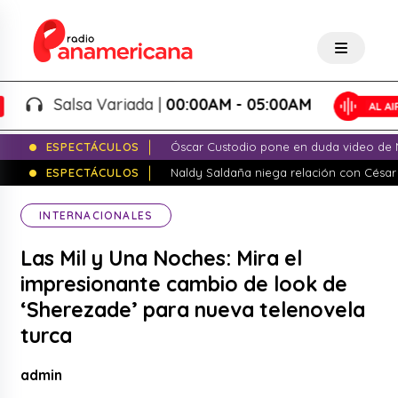
Salsa Variada |
00:00AM - 05:00AM
ESPECTÁCULOS
Óscar Custodio pone en duda video de N
ESPECTÁCULOS
Naldy Saldaña niega relación con César
INTERNACIONALES
Las Mil y Una Noches: Mira el
impresionante cambio de look de
‘Sherezade’ para nueva telenovela
turca
admin