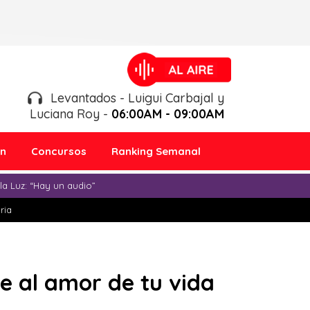
Levantados - Luigui Carbajal y
Luciana Roy -
06:00AM - 09:00AM
ón
Concursos
Ranking Semanal
a Luz: “Hay un audio”
ria
e al amor de tu vida