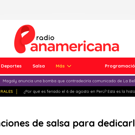
Deportes
Salsa
Más
Programaci
Magaly anuncia una bomba que contradeciría comunicado de La Bell
IRALES
¿Por qué es feriado el 6 de agosto en Perú? Esta es la histo
ciones de salsa para dedicarl