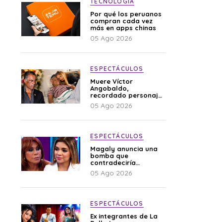
TECNOLOGÍA
Por qué los peruanos
compran cada vez
más en apps chinas
05 Ago 2026
ESPECTÁCULOS
Muere Víctor
Angobaldo,
recordado personaje
de la farándula y
05 Ago 2026
expareja de Shirley
Cherres
ESPECTÁCULOS
Magaly anuncia una
bomba que
contradeciría
comunicado de La
05 Ago 2026
Bella Luz: “Hay un
audio”
ESPECTÁCULOS
Ex integrantes de La