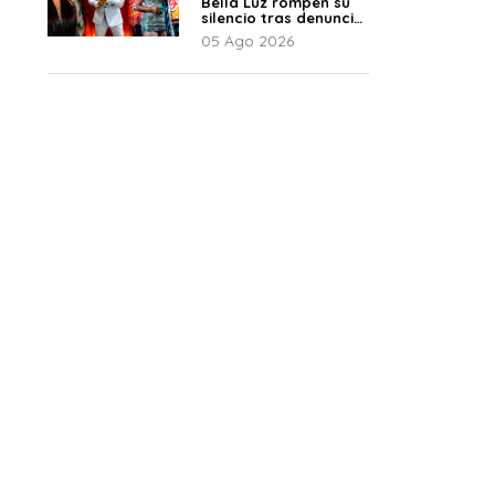
Bella Luz rompen su
silencio tras denuncia
de Naldy: “Todo el
05 Ago 2026
mundo lo sabía”