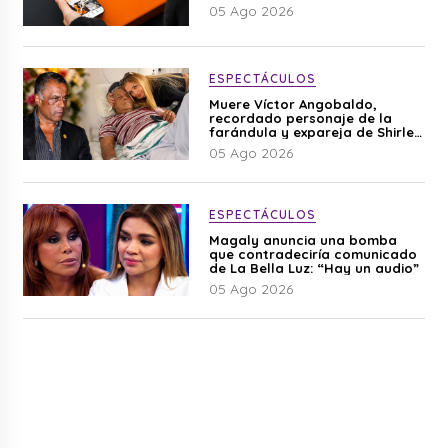
05 Ago 2026
ESPECTÁCULOS
Muere Víctor Angobaldo,
recordado personaje de la
farándula y expareja de Shirley
Cherres
05 Ago 2026
ESPECTÁCULOS
Magaly anuncia una bomba
que contradeciría comunicado
de La Bella Luz: “Hay un audio”
05 Ago 2026