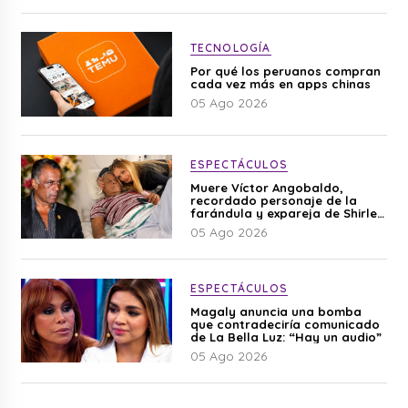
TECNOLOGÍA
Por qué los peruanos compran
cada vez más en apps chinas
05 Ago 2026
ESPECTÁCULOS
Muere Víctor Angobaldo,
recordado personaje de la
farándula y expareja de Shirley
Cherres
05 Ago 2026
ESPECTÁCULOS
Magaly anuncia una bomba
que contradeciría comunicado
de La Bella Luz: “Hay un audio”
05 Ago 2026