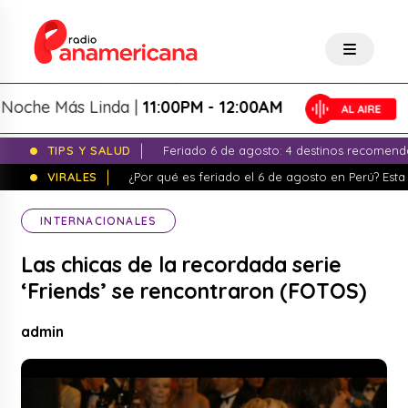
he Más Linda |
11:00PM - 12:00AM
TIPS Y SALUD
Feriado 6 de agosto: 4 destinos recomend
VIRALES
¿Por qué es feriado el 6 de agosto en Perú? Esta 
INTERNACIONALES
Las chicas de la recordada serie
‘Friends’ se rencontraron (FOTOS)
admin