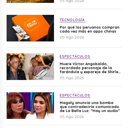
05 Ago 2026
TECNOLOGÍA
Por qué los peruanos compran
cada vez más en apps chinas
05 Ago 2026
ESPECTÁCULOS
Muere Víctor Angobaldo,
recordado personaje de la
farándula y expareja de Shirley
Cherres
05 Ago 2026
ESPECTÁCULOS
Magaly anuncia una bomba
que contradeciría comunicado
de La Bella Luz: “Hay un audio”
05 Ago 2026