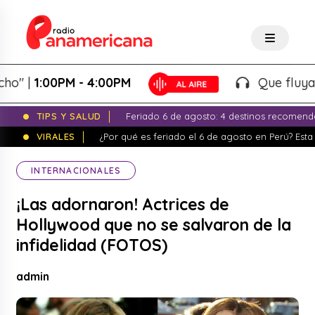
 |
1:00PM - 4:00PM
Que fluya la t
TIPS Y SALUD
Feriado 6 de agosto: 4 destinos recomend
VIRALES
¿Por qué es feriado el 6 de agosto en Perú? Esta 
INTERNACIONALES
¡Las adornaron! Actrices de
Hollywood que no se salvaron de la
infidelidad (FOTOS)
admin