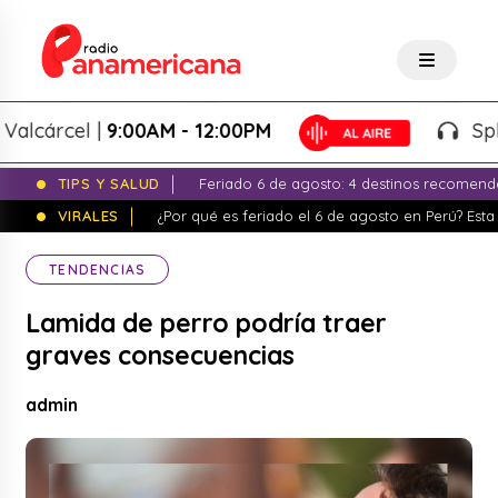
árcel |
9:00AM - 12:00PM
Splash!
TIPS Y SALUD
Feriado 6 de agosto: 4 destinos recomend
VIRALES
¿Por qué es feriado el 6 de agosto en Perú? Esta 
TENDENCIAS
Lamida de perro podría traer
graves consecuencias
admin