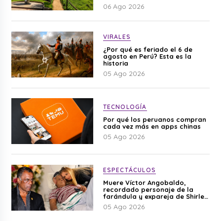
06 Ago 2026
VIRALES
¿Por qué es feriado el 6 de
agosto en Perú? Esta es la
historia
05 Ago 2026
TECNOLOGÍA
Por qué los peruanos compran
cada vez más en apps chinas
05 Ago 2026
ESPECTÁCULOS
Muere Víctor Angobaldo,
recordado personaje de la
farándula y expareja de Shirley
Cherres
05 Ago 2026