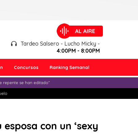
Tardeo Salsero - Lucho Micky -
4:00PM - 8:00PM
ón
Concursos
Ranking Semanal
e repente se han editado”
duelo
u esposa con un ‘sexy