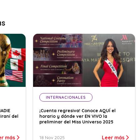
as
INTERNACIONALES
NADIE
¡Cuenta regresiva! Conoce AQUÍ el
iraní del
horario y dónde ver EN VIVO la
preliminar del Miss Universo 2025
er más
Leer más
18 Nov 2025