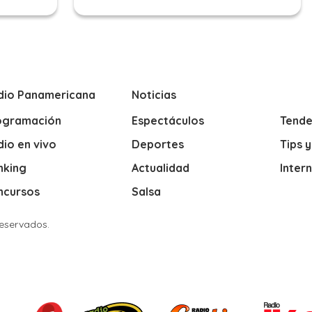
dio Panamericana
Noticias
ogramación
Espectáculos
Tende
io en vivo
Deportes
Tips 
nking
Actualidad
Inter
ncursos
Salsa
Reservados.