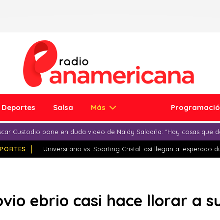
Deportes
Salsa
Más
Programaci
car Custodio pone en duda video de Naldy Saldaña: “Hay cosas que d
PORTES
Universitario vs. Sporting Cristal: así llegan al esperado 
vio ebrio casi hace llorar a s