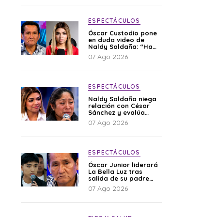
ESPECTÁCULOS
Óscar Custodio pone
en duda video de
Naldy Saldaña: “Hay
cosas que de repente
07 Ago 2026
se han editado”
ESPECTÁCULOS
Naldy Saldaña niega
relación con César
Sánchez y evalúa
denunciar a su
07 Ago 2026
esposa: “Es una
difamación”
ESPECTÁCULOS
Óscar Junior liderará
La Bella Luz tras
salida de su padre
por polémica con
07 Ago 2026
Naldy Saldaña