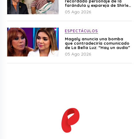
recordado personaje de la
farándula y expareja de Shirley
Cherres
05 Ago 2026
ESPECTÁCULOS
Magaly anuncia una bomba
que contradeciría comunicado
de La Bella Luz: “Hay un audio”
05 Ago 2026