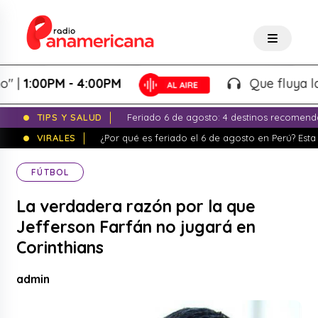
:00PM - 4:00PM
Que fluya la tard
TIPS Y SALUD
Feriado 6 de agosto: 4 destinos recomend
VIRALES
¿Por qué es feriado el 6 de agosto en Perú? Esta 
FÚTBOL
La verdadera razón por la que
Jefferson Farfán no jugará en
Corinthians
admin