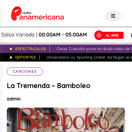
a Variada |
00:00AM - 05:00AM
S
ESPECTÁCULOS
Óscar Custodio pone en duda video de N
DEPORTES
Universitario vs. Sporting Cristal: así llegan a
CANCIONES
La Tremenda – Bamboleo
admin