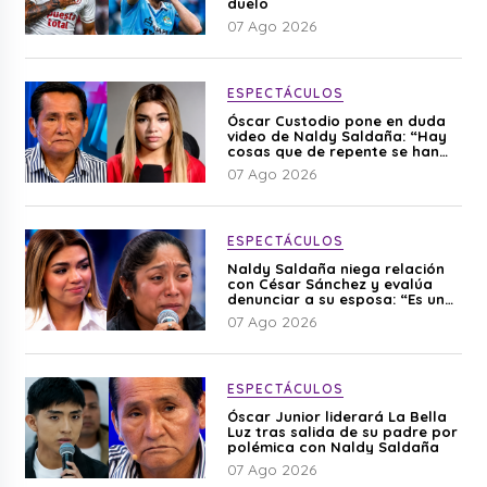
duelo
07 Ago 2026
ESPECTÁCULOS
Óscar Custodio pone en duda
video de Naldy Saldaña: “Hay
cosas que de repente se han
editado”
07 Ago 2026
ESPECTÁCULOS
Naldy Saldaña niega relación
con César Sánchez y evalúa
denunciar a su esposa: “Es una
difamación”
07 Ago 2026
ESPECTÁCULOS
Óscar Junior liderará La Bella
Luz tras salida de su padre por
polémica con Naldy Saldaña
07 Ago 2026