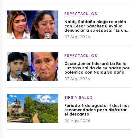
ESPECTÁCULOS
Naldy Saldaña niega relación
con César Sánchez y evalúa
denunciar a su esposa: “Es una
difamación”
07 Ago 2026
ESPECTÁCULOS
Óscar Junior liderará La Bella
Luz tras salida de su padre por
polémica con Naldy Saldaña
07 Ago 2026
TIPS Y SALUD
Feriado 6 de agosto: 4 destinos
recomendados para disfrutar
el descanso
06 Ago 2026