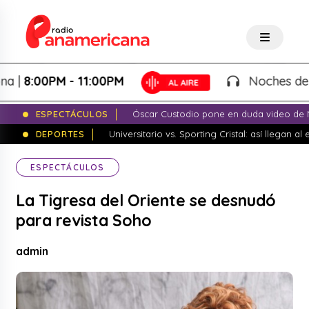
|
8:00PM - 11:00PM
Noches de Fant
ESPECTÁCULOS
Óscar Custodio pone en duda video de N
DEPORTES
Universitario vs. Sporting Cristal: así llegan a
ESPECTÁCULOS
La Tigresa del Oriente se desnudó
para revista Soho
admin