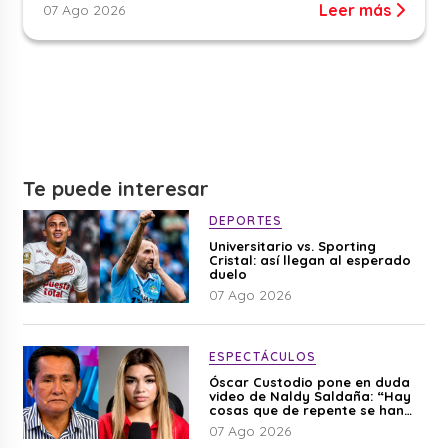
Leer más
07 Ago 2026
Te puede interesar
DEPORTES
Universitario vs. Sporting
Cristal: así llegan al esperado
duelo
07 Ago 2026
ESPECTÁCULOS
Óscar Custodio pone en duda
video de Naldy Saldaña: “Hay
cosas que de repente se han
editado”
07 Ago 2026