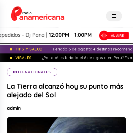
dos - Dj Pana |
12:00PM - 1:00PM
TIPS Y SALUD
Feriado 6 de agosto: 4 destinos recomend
VIRALES
¿Por qué es feriado el 6 de agosto en Perú? Esta 
INTERNACIONALES
La Tierra alcanzó hoy su punto más
alejado del Sol
admin