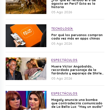
agosto en Perú? Esta es la
historia
05 Ago 2026
TECNOLOGÍA
Por qué los peruanos compran
cada vez más en apps chinas
05 Ago 2026
ESPECTÁCULOS
Muere Víctor Angobaldo,
recordado personaje de la
farándula y expareja de Shirley
Cherres
05 Ago 2026
ESPECTÁCULOS
Magaly anuncia una bomba
que contradeciría comunicado
de La Bella Luz: “Hay un audio”