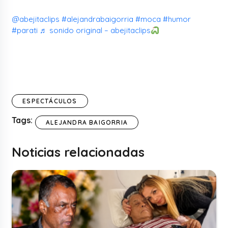
@abejitaclips
#alejandrabaigorria
#moca
#humor
#parati
♬ sonido original – abejitaclips
ESPECTÁCULOS
Tags:
ALEJANDRA BAIGORRIA
Noticias relacionadas