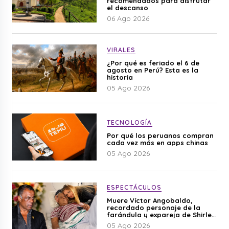
recomendados para disfrutar
el descanso
06 Ago 2026
VIRALES
¿Por qué es feriado el 6 de
agosto en Perú? Esta es la
historia
05 Ago 2026
TECNOLOGÍA
Por qué los peruanos compran
cada vez más en apps chinas
05 Ago 2026
ESPECTÁCULOS
Muere Víctor Angobaldo,
recordado personaje de la
farándula y expareja de Shirley
Cherres
05 Ago 2026