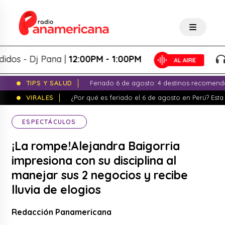
- Dj Pana |
12:00PM - 1:00PM
Pan
TIPS Y SALUD
Feriado 6 de agosto: 4 destinos recomend
VIRALES
¿Por qué es feriado el 6 de agosto en Perú? Esta 
ESPECTÁCULOS
¡La rompe!Alejandra Baigorria
impresiona con su disciplina al
manejar sus 2 negocios y recibe
lluvia de elogios
Redacción Panamericana