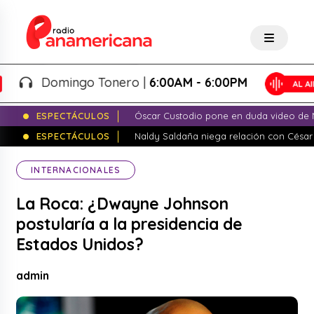
Domingo Tonero |
6:00AM - 6:00PM
ESPECTÁCULOS
Óscar Custodio pone en duda video de N
ESPECTÁCULOS
Naldy Saldaña niega relación con César
INTERNACIONALES
La Roca: ¿Dwayne Johnson
postularía a la presidencia de
Estados Unidos?
admin