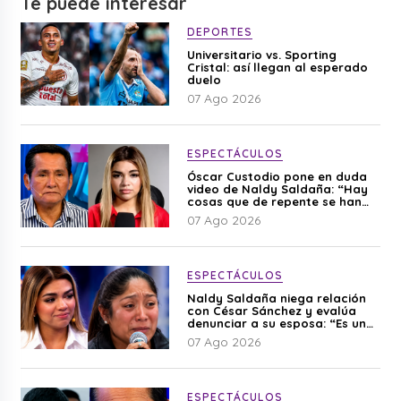
Te puede interesar
DEPORTES
Universitario vs. Sporting
Cristal: así llegan al esperado
duelo
07 Ago 2026
ESPECTÁCULOS
Óscar Custodio pone en duda
video de Naldy Saldaña: “Hay
cosas que de repente se han
editado”
07 Ago 2026
ESPECTÁCULOS
Naldy Saldaña niega relación
con César Sánchez y evalúa
denunciar a su esposa: “Es una
difamación”
07 Ago 2026
ESPECTÁCULOS