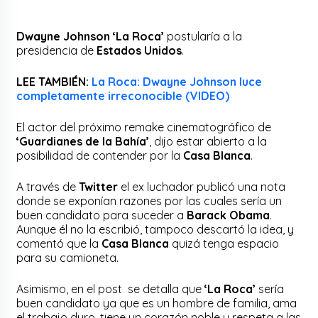
Dwayne Johnson ‘La Roca’
postularía a la
presidencia de
Estados Unidos
.
LEE TAMBIÉN:
La Roca: Dwayne Johnson luce
completamente irreconocible (VIDEO)
El actor del próximo remake cinematográfico de
‘Guardianes de la Bahía’
, dijo estar abierto a la
posibilidad de contender por la
Casa Blanca
.
A través de
Twitter
el ex luchador publicó una nota
donde se exponían razones por las cuales sería un
buen candidato para suceder a
Barack Obama
.
Aunque él no la escribió, tampoco descartó la idea, y
comentó que la
Casa Blanca
quizá tenga espacio
para su camioneta.
Asimismo, en el post se detalla que
‘La Roca’
sería
buen candidato ya que es un hombre de familia, ama
el trabajo duro, tiene un corazón noble y respeta a las