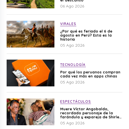
06 Ago 2026
VIRALES
¿Por qué es feriado el 6 de
agosto en Perú? Esta es la
historia
05 Ago 2026
TECNOLOGÍA
Por qué los peruanos compran
cada vez más en apps chinas
05 Ago 2026
ESPECTÁCULOS
Muere Víctor Angobaldo,
recordado personaje de la
farándula y expareja de Shirley
Cherres
05 Ago 2026