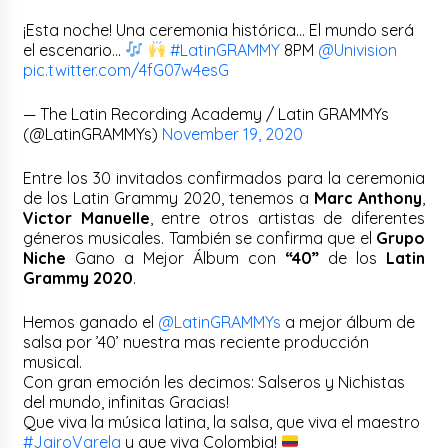
¡Esta noche! Una ceremonia histórica… El mundo será
el escenario…
#LatinGRAMMY
8PM
@Univision
pic.twitter.com/4fG07w4esG
— The Latin Recording Academy / Latin GRAMMYs
(@LatinGRAMMYs)
November 19, 2020
Entre los 30 invitados confirmados para la ceremonia
de los Latin Grammy 2020, tenemos a
Marc Anthony
,
Victor Manuelle
, entre otros artistas de diferentes
géneros musicales. También se confirma que el
Grupo
Niche
Gano a Mejor Álbum con
“40”
de los
Latin
Grammy 2020
.
Hemos ganado el
@LatinGRAMMYs
a mejor álbum de
salsa por ’40’ nuestra mas reciente producción
musical.
Con gran emoción les decimos: Salseros y Nichistas
del mundo, infinitas Gracias!
Que viva la música latina, la salsa, que viva el maestro
#JairoVarela
y que viva Colombia!