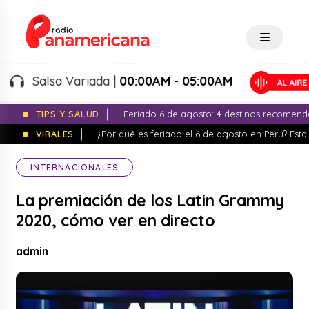
Salsa Variada |
00:00AM - 05:00AM
TIPS Y SALUD
Feriado 6 de agosto: 4 destinos recomend
VIRALES
¿Por qué es feriado el 6 de agosto en Perú? Esta 
INTERNACIONALES
La premiación de los Latin Grammy
2020, cómo ver en directo
admin