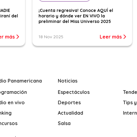
NADIE
¡Cuenta regresiva! Conoce AQUÍ el
iraní del
horario y dónde ver EN VIVO la
preliminar del Miss Universo 2025
er más
Leer más
18 Nov 2025
dio Panamericana
Noticias
ogramación
Espectáculos
Tende
io en vivo
Deportes
Tips 
nking
Actualidad
Inter
ncursos
Salsa