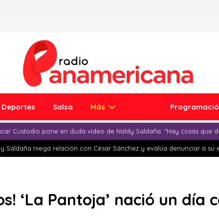
Deportes
Salsa
Más
Programaci
car Custodio pone en duda video de Naldy Saldaña: “Hay cosas que d
y Saldaña niega relación con César Sánchez y evalúa denunciar a su 
os! ‘La Pantoja’ nació un día