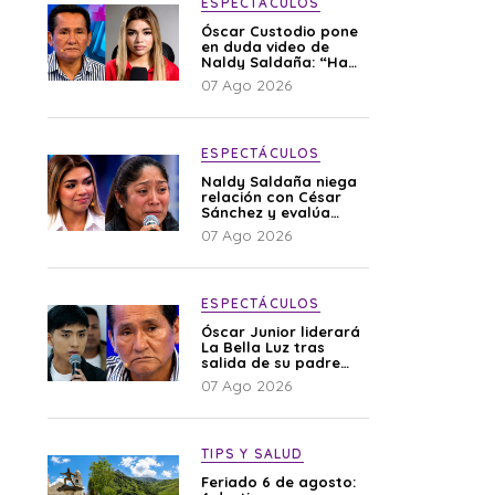
ESPECTÁCULOS
Óscar Custodio pone
en duda video de
Naldy Saldaña: “Hay
cosas que de repente
07 Ago 2026
se han editado”
ESPECTÁCULOS
Naldy Saldaña niega
relación con César
Sánchez y evalúa
denunciar a su
07 Ago 2026
esposa: “Es una
difamación”
ESPECTÁCULOS
Óscar Junior liderará
La Bella Luz tras
salida de su padre
por polémica con
07 Ago 2026
Naldy Saldaña
TIPS Y SALUD
Feriado 6 de agosto: