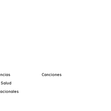
ncias
Canciones
y Salud
nacionales