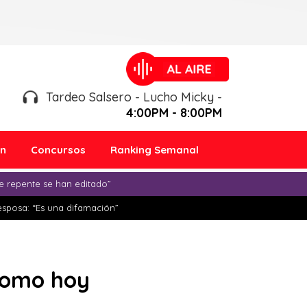
Tardeo Salsero - Lucho Micky -
4:00PM - 8:00PM
ón
Concursos
Ranking Semanal
e repente se han editado”
esposa: “Es una difamación”
 como hoy