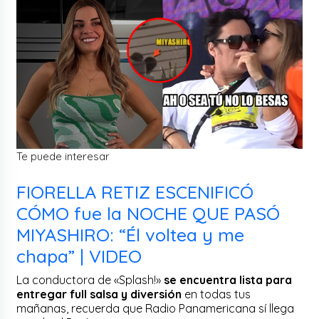
Te puede interesar
FIORELLA RETIZ ESCENIFICÓ
CÓMO fue la NOCHE QUE PASÓ
MIYASHIRO: “Él voltea y me
chapa” | VIDEO
La conductora de «Splash!»
se encuentra lista para
entregar full salsa y diversión
en todas tus
mañanas, recuerda que Radio Panamericana sí llega