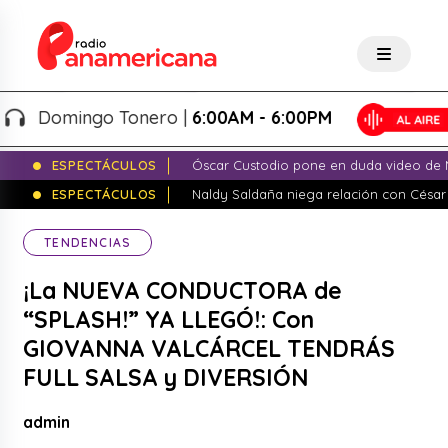
Domingo Tonero |
6:00AM - 6:00PM
ESPECTÁCULOS
Óscar Custodio pone en duda video de N
ESPECTÁCULOS
Naldy Saldaña niega relación con César
TENDENCIAS
¡La NUEVA CONDUCTORA de
“SPLASH!” YA LLEGÓ!: Con
GIOVANNA VALCÁRCEL TENDRÁS
FULL SALSA y DIVERSIÓN
admin