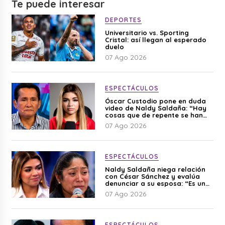
Te puede interesar
DEPORTES
Universitario vs. Sporting
Cristal: así llegan al esperado
duelo
07 Ago 2026
ESPECTÁCULOS
Óscar Custodio pone en duda
video de Naldy Saldaña: “Hay
cosas que de repente se han
editado”
07 Ago 2026
ESPECTÁCULOS
Naldy Saldaña niega relación
con César Sánchez y evalúa
denunciar a su esposa: “Es una
difamación”
07 Ago 2026
ESPECTÁCULOS