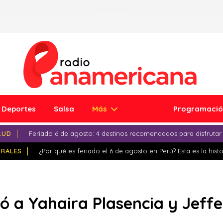
Deportes
Salsa
Más
Programaci
LUD
Feriado 6 de agosto: 4 destinos recomendados para disfrutar
IRALES
¿Por qué es feriado el 6 de agosto en Perú? Esta es la histo
ó a Yahaira Plasencia y Jeff