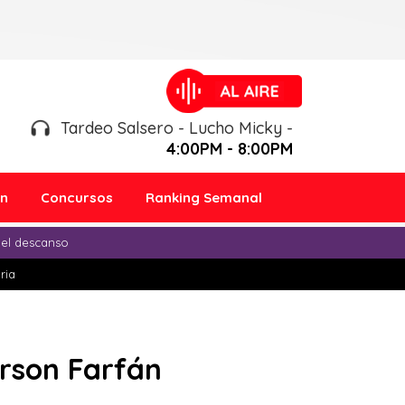
Tardeo Salsero - Lucho Micky -
4:00PM - 8:00PM
ón
Concursos
Ranking Semanal
 el descanso
ria
erson Farfán