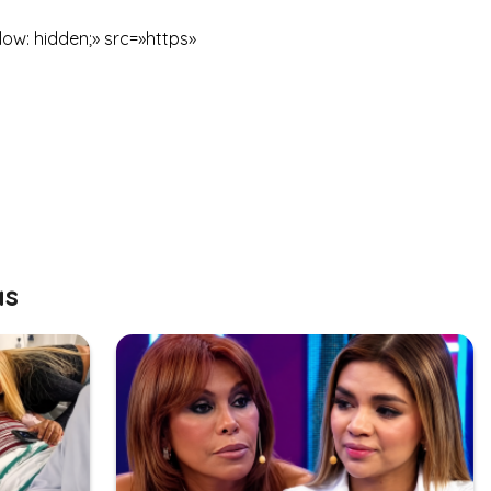
low: hidden;» src=»https»
as