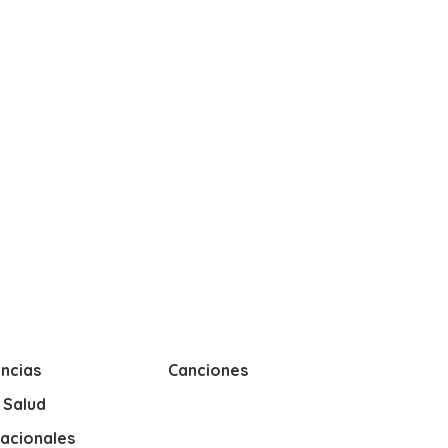
ncias
Canciones
y Salud
nacionales