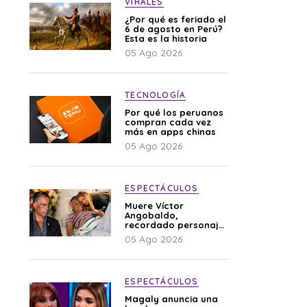
VIRALES
¿Por qué es feriado el
6 de agosto en Perú?
Esta es la historia
05 Ago 2026
TECNOLOGÍA
Por qué los peruanos
compran cada vez
más en apps chinas
05 Ago 2026
ESPECTÁCULOS
Muere Víctor
Angobaldo,
recordado personaje
de la farándula y
05 Ago 2026
expareja de Shirley
Cherres
ESPECTÁCULOS
Magaly anuncia una