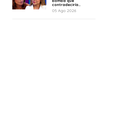
bomba que
contradeciría
comunicado de La
05 Ago 2026
Bella Luz: “Hay un
audio”