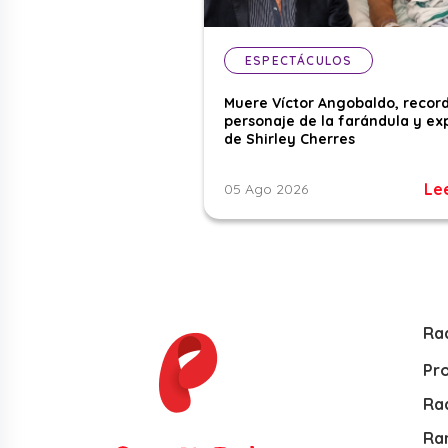
ESPECTÁCULOS
Muere Víctor Angobaldo, recor
personaje de la farándula y ex
de Shirley Cherres
Le
05 Ago 2026
Ra
Pr
Rad
Ra