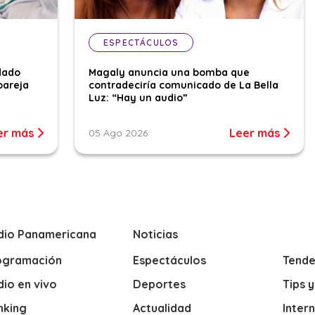
ESPECTÁCULOS
dado
Magaly anuncia una bomba que
pareja
contradeciría comunicado de La Bella
Luz: “Hay un audio”
er más
Leer más
05 Ago 2026
dio Panamericana
Noticias
ogramación
Espectáculos
Tende
io en vivo
Deportes
Tips 
nking
Actualidad
Inter