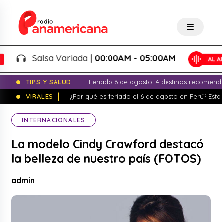
Salsa Variada |
00:00AM - 05:00AM
TIPS Y SALUD
Feriado 6 de agosto: 4 destinos recomend
VIRALES
¿Por qué es feriado el 6 de agosto en Perú? Esta 
INTERNACIONALES
La modelo Cindy Crawford destacó
la belleza de nuestro país (FOTOS)
admin