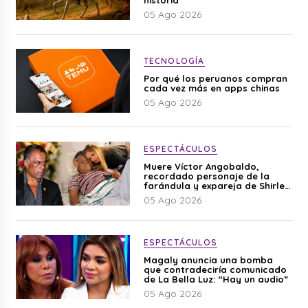
05 Ago 2026
TECNOLOGÍA
Por qué los peruanos compran
cada vez más en apps chinas
05 Ago 2026
ESPECTÁCULOS
Muere Víctor Angobaldo,
recordado personaje de la
farándula y expareja de Shirley
Cherres
05 Ago 2026
ESPECTÁCULOS
Magaly anuncia una bomba
que contradeciría comunicado
de La Bella Luz: “Hay un audio”
05 Ago 2026