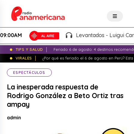
00AM
Levantados - Luigui Carbaja
TIPS Y SALUD
Feriado 6 de agosto: 4 destinos recomend
VIRALES
¿Por qué es feriado el 6 de agosto en Perú? Esta 
ESPECTÁCULOS
La inesperada respuesta de
Rodrigo González a Beto Ortiz tras
ampay
admin