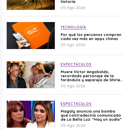
historia
05 Ago 2026
TECNOLOGÍA
Por qué los peruanos compran
cada vez más en apps chinas
05 Ago 2026
ESPECTÁCULOS
Muere Víctor Angobaldo,
recordado personaje de la
farándula y expareja de Shirley
Cherres
05 Ago 2026
ESPECTÁCULOS
Magaly anuncia una bomba
que contradeciría comunicado
de La Bella Luz: “Hay un audio”
05 Ago 2026