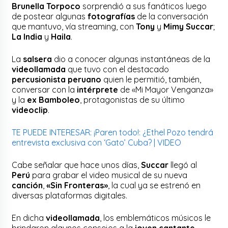
Brunella Torpoco
sorprendió a sus fanáticos luego
de postear algunas
fotografías
de la conversación
que mantuvo, vía streaming, con
Tony
y
Mimy Succar
;
La India
y
Haila
.
La
salsera
dio a conocer algunas instantáneas de la
videollamada
que tuvo con el destacado
percusionista peruano
quien le permitió, también,
conversar con la
intérprete
de «Mi Mayor Venganza»
y la
ex Bamboleo
, protagonistas de su último
videoclip
.
TE PUEDE INTERESAR: ¡Paren todo!: ¿Ethel Pozo tendrá
entrevista exclusiva con ‘Gato’ Cuba? | VIDEO
Cabe señalar que hace unos días,
Succar
llegó al
Perú
para grabar el video musical de su nueva
canción
,
«Sin Fronteras»
, la cual ya se estrenó en
diversas plataformas digitales.
En dicha
videollamada
, los emblemáticos músicos le
brindaron algunos consejos a la
joven cantante