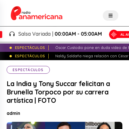
Salsa Variada |
00:00AM - 05:00AM
ESPECTÁCULOS
Óscar Custodio pone en duda video de N
ESPECTÁCULOS
Naldy Saldaña niega relación con César
ESPECTÁCULOS
La India y Tony Succar felicitan a
Brunella Torpoco por su carrera
artística | FOTO
admin