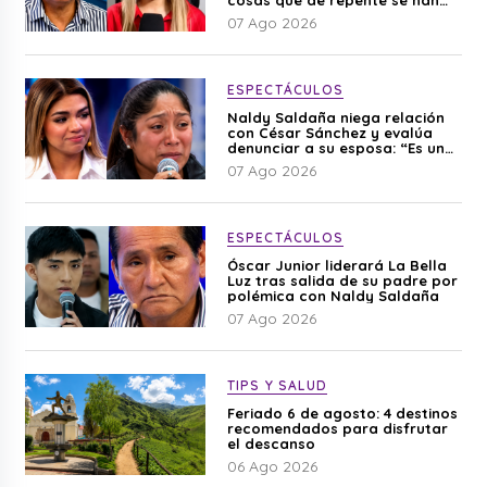
cosas que de repente se han
editado”
07 Ago 2026
ESPECTÁCULOS
Naldy Saldaña niega relación
con César Sánchez y evalúa
denunciar a su esposa: “Es una
difamación”
07 Ago 2026
ESPECTÁCULOS
Óscar Junior liderará La Bella
Luz tras salida de su padre por
polémica con Naldy Saldaña
07 Ago 2026
TIPS Y SALUD
Feriado 6 de agosto: 4 destinos
recomendados para disfrutar
el descanso
06 Ago 2026