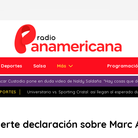
Deportes
Salsa
Más
Programaci
car Custodio pone en duda video de Naldy Saldaña: “Hay cosas que d
PORTES
Universitario vs. Sporting Cristal: así llegan al esperado 
uerte declaración sobre Marc