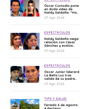
Óscar Custodio pone
en duda video de
Naldy Saldaña: “Hay
cosas que de repente
07 Ago 2026
se han editado”
ESPECTÁCULOS
Naldy Saldaña niega
relación con César
Sánchez y evalúa
denunciar a su
07 Ago 2026
esposa: “Es una
difamación”
ESPECTÁCULOS
Óscar Junior liderará
La Bella Luz tras
salida de su padre
por polémica con
07 Ago 2026
Naldy Saldaña
TIPS Y SALUD
Feriado 6 de agosto:
4 destinos