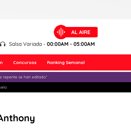
Salsa Variada -
00:00AM - 05:00AM
ón
Concursos
Ranking Semanal
e repente se han editado”
duelo
 Anthony