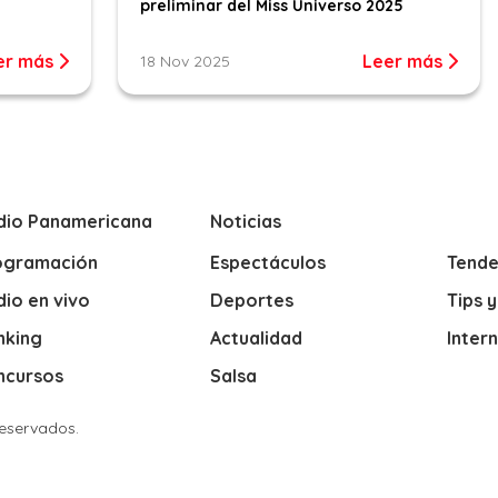
preliminar del Miss Universo 2025
er más
Leer más
18 Nov 2025
dio Panamericana
Noticias
ogramación
Espectáculos
Tende
io en vivo
Deportes
Tips 
nking
Actualidad
Inter
ncursos
Salsa
Reservados.