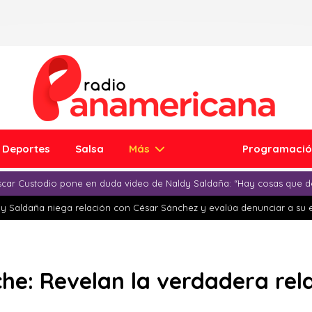
Deportes
Salsa
Más
Programaci
car Custodio pone en duda video de Naldy Saldaña: “Hay cosas que d
y Saldaña niega relación con César Sánchez y evalúa denunciar a su 
che: Revelan la verdadera rela