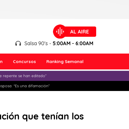
Salsa 90's -
5:00AM - 6:00AM
ón
Concursos
Ranking Semanal
e repente se han editado”
esposa: “Es una difamación”
ción que tenían los