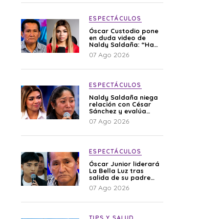
ESPECTÁCULOS
Óscar Custodio pone
en duda video de
Naldy Saldaña: “Hay
cosas que de repente
07 Ago 2026
se han editado”
ESPECTÁCULOS
Naldy Saldaña niega
relación con César
Sánchez y evalúa
denunciar a su
07 Ago 2026
esposa: “Es una
difamación”
ESPECTÁCULOS
Óscar Junior liderará
La Bella Luz tras
salida de su padre
por polémica con
07 Ago 2026
Naldy Saldaña
TIPS Y SALUD