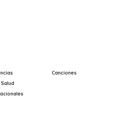
ncias
Canciones
y Salud
nacionales