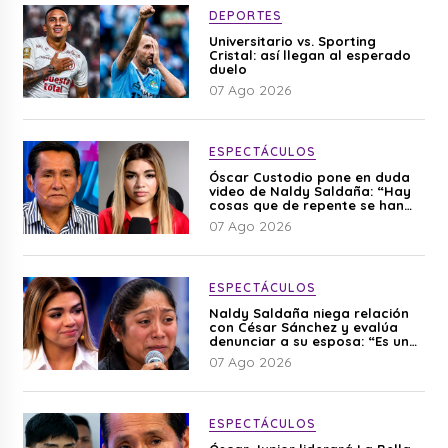
DEPORTES
Universitario vs. Sporting
Cristal: así llegan al esperado
duelo
07 Ago 2026
ESPECTÁCULOS
Óscar Custodio pone en duda
video de Naldy Saldaña: “Hay
cosas que de repente se han
editado”
07 Ago 2026
ESPECTÁCULOS
Naldy Saldaña niega relación
con César Sánchez y evalúa
denunciar a su esposa: “Es una
difamación”
07 Ago 2026
ESPECTÁCULOS