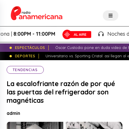
|
8:00PM - 11:00PM
Noches de Fant
ESPECTÁCULOS
Óscar Custodio pone en duda video de N
DEPORTES
Universitario vs. Sporting Cristal: así llegan a
TENDENCIAS
La escalofriante razón de por qué
las puertas del refrigerador son
magnéticas
admin