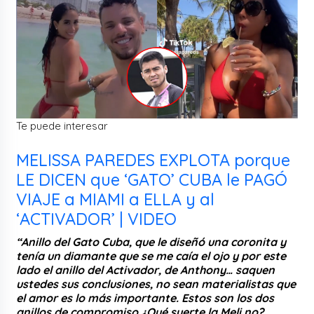
Te puede interesar
MELISSA PAREDES EXPLOTA porque
LE DICEN que ‘GATO’ CUBA le PAGÓ
VIAJE a MIAMI a ELLA y al
‘ACTIVADOR’ | VIDEO
“Anillo del Gato Cuba, que le diseñó una coronita y
tenía un diamante que se me caía el ojo y por este
lado el anillo del Activador, de Anthony… saquen
ustedes sus conclusiones, no sean materialistas que
el amor es lo más importante. Estos son los dos
anillos de compromiso ¿Qué suerte la Meli no?