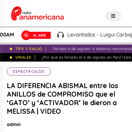
Levantados - Luigui Carbajal y Luc
TIPS Y SALUD
Feriado 6 de agosto: 4 destinos recomend
VIRALES
¿Por qué es feriado el 6 de agosto en Perú? Esta 
ESPECTÁCULOS
LA DIFERENCIA ABISMAL entre los
ANILLOS de COMPROMISO que el
‘GATO’ y ‘ACTIVADOR’ le dieron a
MELISSA | VIDEO
admin