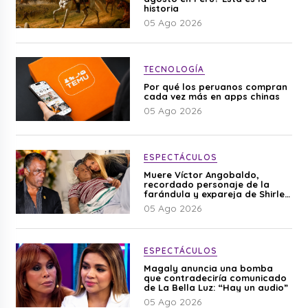
historia
05 Ago 2026
TECNOLOGÍA
Por qué los peruanos compran
cada vez más en apps chinas
05 Ago 2026
ESPECTÁCULOS
Muere Víctor Angobaldo,
recordado personaje de la
farándula y expareja de Shirley
Cherres
05 Ago 2026
ESPECTÁCULOS
Magaly anuncia una bomba
que contradeciría comunicado
de La Bella Luz: “Hay un audio”
05 Ago 2026