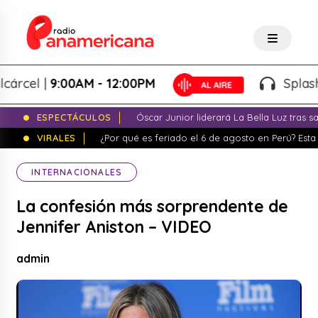
el |
9:00AM - 12:00PM
Splash! - 
ESPECTÁCULOS
Óscar Junior liderará La Bella Luz tras 
VIRALES
¿Por qué es feriado el 6 de agosto en Perú? Esta 
INTERNACIONALES
La confesión más sorprendente de
Jennifer Aniston – VIDEO
admin