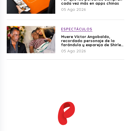
cada vez más en apps chinas
05 Ago 2026
ESPECTÁCULOS
Muere Víctor Angobaldo,
recordado personaje de la
farándula y expareja de Shirley
Cherres
05 Ago 2026