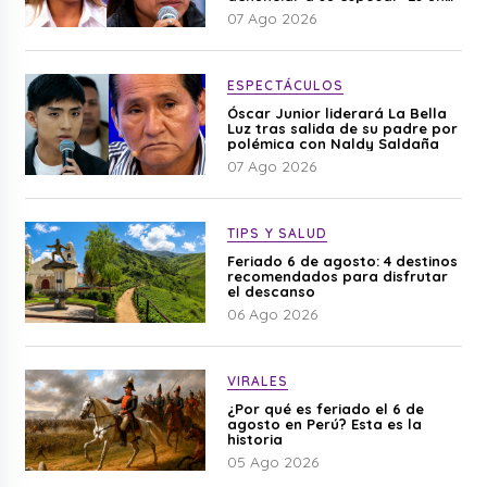
difamación”
07 Ago 2026
ESPECTÁCULOS
Óscar Junior liderará La Bella
Luz tras salida de su padre por
polémica con Naldy Saldaña
07 Ago 2026
TIPS Y SALUD
Feriado 6 de agosto: 4 destinos
recomendados para disfrutar
el descanso
06 Ago 2026
VIRALES
¿Por qué es feriado el 6 de
agosto en Perú? Esta es la
historia
05 Ago 2026