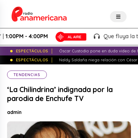
0PM - 4:00PM
Que fluya la tarde!
ESPECTÁCULOS
Óscar Custodio pone en duda video de N
ESPECTÁCULOS
Naldy Saldaña niega relación con César
TENDENCIAS
‘La Chilindrina’ indignada por la
parodia de Enchufe TV
admin