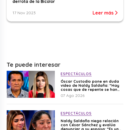
derrota de la Bicolor
Leer más
17 Nov 2023
Te puede interesar
ESPECTÁCULOS
Óscar Custodio pone en duda
video de Naldy Saldaña: “Hay
cosas que de repente se han
editado”
07 Ago 2026
ESPECTÁCULOS
Naldy Saldaña niega relación
con César Sánchez y evalúa
denunciar a su esposa: “Es una