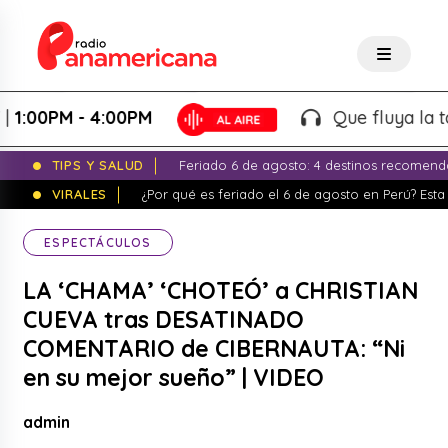
M - 4:00PM
Que fluya la tarde! -
TIPS Y SALUD
Feriado 6 de agosto: 4 destinos recomend
VIRALES
¿Por qué es feriado el 6 de agosto en Perú? Esta 
ESPECTÁCULOS
LA ‘CHAMA’ ‘CHOTEÓ’ a CHRISTIAN
CUEVA tras DESATINADO
COMENTARIO de CIBERNAUTA: “Ni
en su mejor sueño” | VIDEO
admin