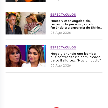
ESPECTÁCULOS
Muere Víctor Angobaldo,
recordado personaje de la
farándula y expareja de Shirley
Cherres
05 Ago 2026
ESPECTÁCULOS
Magaly anuncia una bomba
que contradeciría comunicado
de La Bella Luz: “Hay un audio”
05 Ago 2026