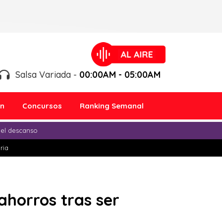
Salsa Variada -
00:00AM - 05:00AM
ón
Concursos
Ranking Semanal
 el descanso
ria
ahorros tras ser