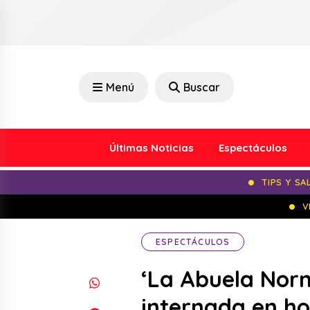
Menú
Buscar
Últimas Noticias
Espectáculos
TIPS Y SA
V
ESPECTÁCULOS
‘La Abuela Norm
internada en ho