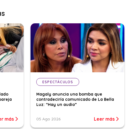
as
ESPECTÁCULOS
dado
Magaly anuncia una bomba que
pareja
contradeciría comunicado de La Bella
Luz: “Hay un audio”
er más
Leer más
05 Ago 2026