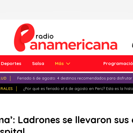
Deportes
Salsa
Más
Programaci
LUD
Feriado 6 de agosto: 4 destinos recomendados para disfrutar
IRALES
¿Por qué es feriado el 6 de agosto en Perú? Esta es la histo
a’: Ladrones se llevaron sus 
spital