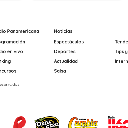
dio Panamericana
Noticias
ogramación
Espectáculos
Tende
io en vivo
Deportes
Tips 
nking
Actualidad
Inter
ncursos
Salsa
Reservados.