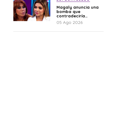
Magaly anuncia una
bomba que
contradeciría
comunicado de La
05 Ago 2026
Bella Luz: “Hay un
audio”