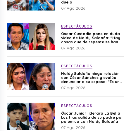
duelo
07 Ago 2026
ESPECTÁCULOS
Óscar Custodio pone en duda
video de Naldy Saldaña: “Hay
cosas que de repente se han
editado”
07 Ago 2026
ESPECTÁCULOS
Naldy Saldaña niega relación
con César Sánchez y evalúa
denunciar a su esposa: “Es una
difamación”
07 Ago 2026
ESPECTÁCULOS
Óscar Junior liderará La Bella
Luz tras salida de su padre por
polémica con Naldy Saldaña
07 Ago 2026