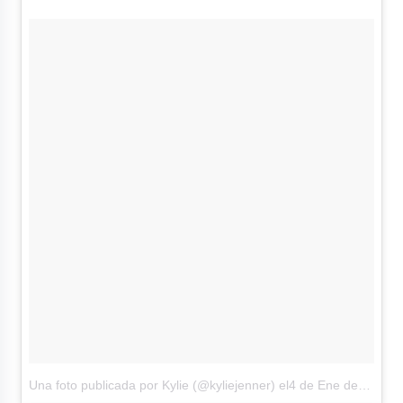
Una foto publicada por Kylie (@kyliejenner)
el4 de Ene de 2017 a la(s) 12:16 PST