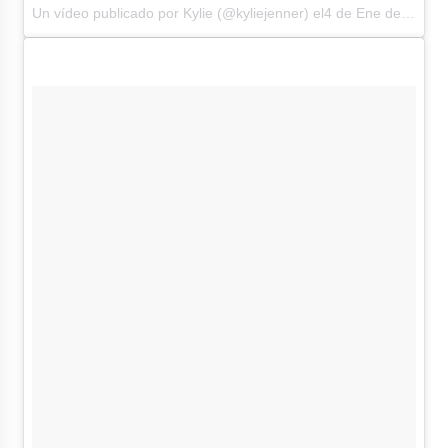
Un vídeo publicado por Kylie (@kyliejenner)
el4 de Ene de 2017 a la(s) 3:23 PST