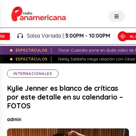
Salsa Variada |
3:00PM - 10:00PM
ESPECTÁCULOS
Óscar Custodio pone en duda video de N
ESPECTÁCULOS
Naldy Saldaña niega relación con César
INTERNACIONALES
Kylie Jenner es blanco de críticas
por este detalle en su calendario –
FOTOS
admin