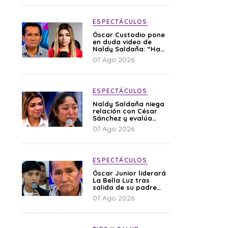
ESPECTÁCULOS
Óscar Custodio pone
en duda video de
Naldy Saldaña: “Hay
cosas que de repente
07 Ago 2026
se han editado”
ESPECTÁCULOS
Naldy Saldaña niega
relación con César
Sánchez y evalúa
denunciar a su
07 Ago 2026
esposa: “Es una
difamación”
ESPECTÁCULOS
Óscar Junior liderará
La Bella Luz tras
salida de su padre
por polémica con
07 Ago 2026
Naldy Saldaña