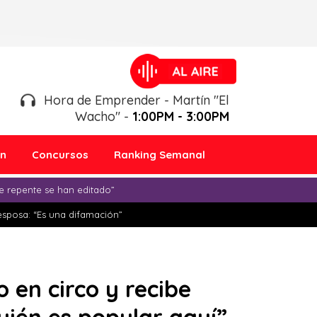
Hora de Emprender - Martín "El
Wacho" -
1:00PM - 3:00PM
ón
Concursos
Ranking Semanal
e repente se han editado”
esposa: “Es una difamación”
 en circo y recibe