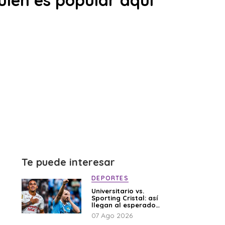
uién es popular aquí”
Te puede interesar
DEPORTES
Universitario vs.
Sporting Cristal: así
llegan al esperado
duelo
07 Ago 2026