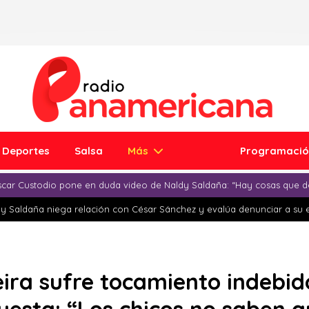
Deportes
Salsa
Más
Programaci
car Custodio pone en duda video de Naldy Saldaña: “Hay cosas que d
y Saldaña niega relación con César Sánchez y evalúa denunciar a su 
ira sufre tocamiento indebido