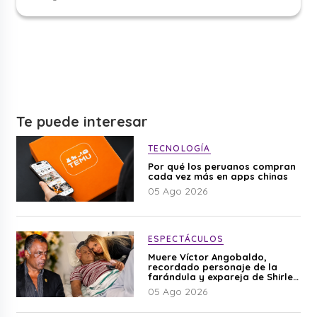
Te puede interesar
TECNOLOGÍA
Por qué los peruanos compran
cada vez más en apps chinas
05 Ago 2026
ESPECTÁCULOS
Muere Víctor Angobaldo,
recordado personaje de la
farándula y expareja de Shirley
Cherres
05 Ago 2026