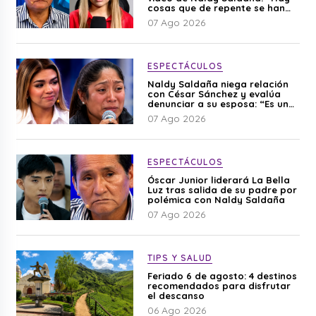
cosas que de repente se han
editado”
07 Ago 2026
ESPECTÁCULOS
Naldy Saldaña niega relación
con César Sánchez y evalúa
denunciar a su esposa: “Es una
difamación”
07 Ago 2026
ESPECTÁCULOS
Óscar Junior liderará La Bella
Luz tras salida de su padre por
polémica con Naldy Saldaña
07 Ago 2026
TIPS Y SALUD
Feriado 6 de agosto: 4 destinos
recomendados para disfrutar
el descanso
06 Ago 2026