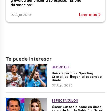
y evalúa denunciar a su esposa: “Es una
difamación”
Leer más
07 Ago 2026
Te puede interesar
DEPORTES
Universitario vs. Sporting
Cristal: así llegan al esperado
duelo
07 Ago 2026
ESPECTÁCULOS
Óscar Custodio pone en duda
video de Naldy Saldaña: “Hay