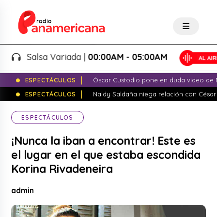
Salsa Variada |
00:00AM - 05:00AM
ESPECTÁCULOS
Óscar Custodio pone en duda video de N
ESPECTÁCULOS
Naldy Saldaña niega relación con César
ESPECTÁCULOS
¡Nunca la iban a encontrar! Este es
el lugar en el que estaba escondida
Korina Rivadeneira
admin