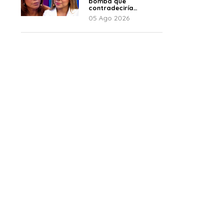
bomba que
contradeciría
comunicado de La
05 Ago 2026
Bella Luz: “Hay un
audio”