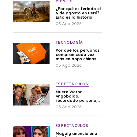
VIRALES
¿Por qué es feriado el
6 de agosto en Perú?
Esta es la historia
05 Ago 2026
TECNOLOGÍA
Por qué los peruanos
compran cada vez
más en apps chinas
05 Ago 2026
ESPECTÁCULOS
Muere Víctor
Angobaldo,
recordado personaje
de la farándula y
05 Ago 2026
expareja de Shirley
Cherres
ESPECTÁCULOS
Magaly anuncia una