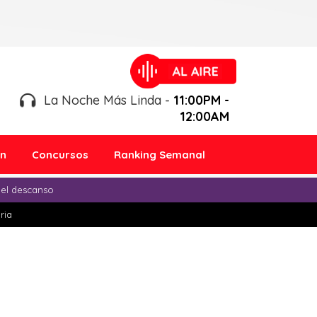
La Noche Más Linda -
11:00PM -
12:00AM
ón
Concursos
Ranking Semanal
 el descanso
ria