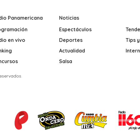
dio Panamericana
Noticias
ogramación
Espectáculos
Tende
io en vivo
Deportes
Tips 
nking
Actualidad
Inter
ncursos
Salsa
Reservados.