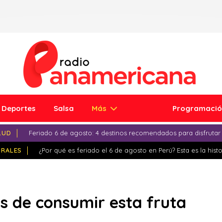
Deportes
Salsa
Más
Programaci
LUD
Feriado 6 de agosto: 4 destinos recomendados para disfrutar
IRALES
¿Por qué es feriado el 6 de agosto en Perú? Esta es la histo
os de consumir esta fruta