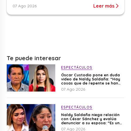
Leer más
07 Ago 2026
Te puede interesar
ESPECTÁCULOS
Óscar Custodio pone en duda
video de Naldy Saldaña: “Hay
cosas que de repente se han
editado”
07 Ago 2026
ESPECTÁCULOS
Naldy Saldaña niega relación
con César Sánchez y evalúa
denunciar a su esposa: “Es una
difamación”
07 Ago 2026