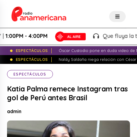
0PM - 4:00PM
Que fluya la tarde!
ESPECTÁCULOS
Óscar Custodio pone en duda video de N
ESPECTÁCULOS
Naldy Saldaña niega relación con César
ESPECTÁCULOS
Katia Palma remece Instagram tras
gol de Perú antes Brasil
admin