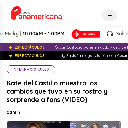
ky |
10:00AM - 1:00PM
Salsa de P
ESPECTÁCULOS
Óscar Custodio pone en duda video de N
ESPECTÁCULOS
Naldy Saldaña niega relación con César
INTERNACIONALES
Kate del Castillo muestra los
cambios que tuvo en su rostro y
sorprende a fans (VIDEO)
admin