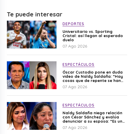
Te puede interesar
DEPORTES
Universitario vs. Sporting
Cristal: así llegan al esperado
duelo
07 Ago 2026
ESPECTÁCULOS
Óscar Custodio pone en duda
video de Naldy Saldaña: “Hay
cosas que de repente se han
editado”
07 Ago 2026
ESPECTÁCULOS
Naldy Saldaña niega relación
con César Sánchez y evalúa
denunciar a su esposa: “Es una
difamación”
07 Ago 2026