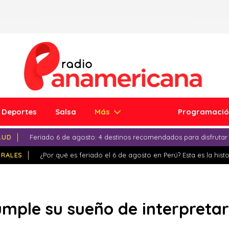
Deportes
Salsa
Más
Programaci
LUD
Feriado 6 de agosto: 4 destinos recomendados para disfrutar
IRALES
¿Por qué es feriado el 6 de agosto en Perú? Esta es la histo
mple su sueño de interpretar