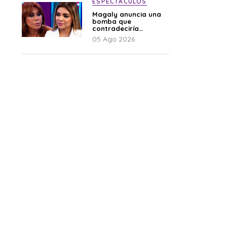
ESPECTÁCULOS
Magaly anuncia una
bomba que
contradeciría
comunicado de La
05 Ago 2026
Bella Luz: “Hay un
audio”