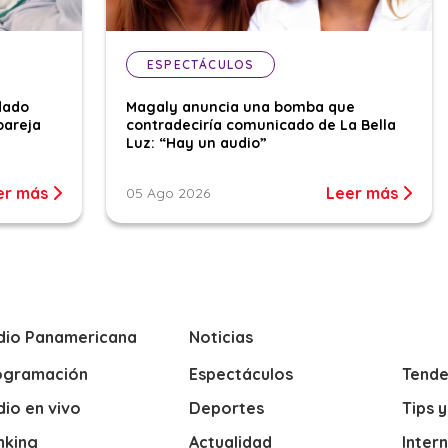
ESPECTÁCULOS
dado
Magaly anuncia una bomba que
pareja
contradeciría comunicado de La Bella
Luz: “Hay un audio”
er más
Leer más
05 Ago 2026
dio Panamericana
Noticias
ogramación
Espectáculos
Tende
io en vivo
Deportes
Tips 
nking
Actualidad
Inter