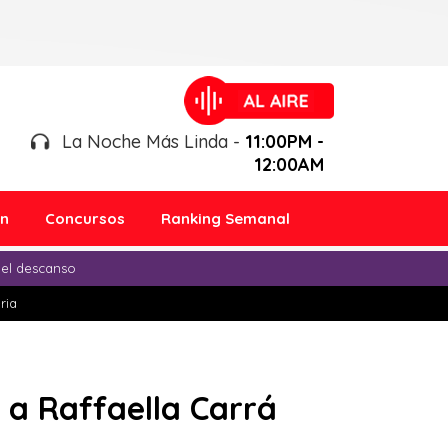
La Noche Más Linda -
11:00PM -
12:00AM
ón
Concursos
Ranking Semanal
 el descanso
ria
 a Raffaella Carrá