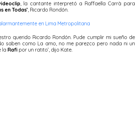
ideoclip
, la cantante interpretó a Raffaella Carrà para
as en Todas’
, Ricardo Rondón.
alarmantemente en Lima Metropolitana
stro querido Ricardo Rondón. Pude cumplir mi sueño de
á. No saben como La amo, no me parezco pero nada ni un
 la
Rafi
por un ratito’, dijo Kate.