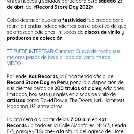
vinilos nuevos y sellados participará este
sábado 23
de abril
del
«Record Store Day 2022»
.
Cabe destacar que esta
festividad
fue creada para
reunir a tiendas independientes con el objetivo de que
se ofrezcan ediciones limitadas de
discos de vinilo
y
productos de colección
.
TE PUEDE INTERESAR: Christian Cueva derrocha sus
mejores pasos de baile al lado de Ivana Yturbe |
VIDEO
Por ende,
Kat Records
, la única tienda oficial del
Record Store Day
en
Perú
, pondrá a disposición de
sus clientes cerca de
200 títulos oficiales
, ediciones
limitadas, box sets y singles en discos de vinilo de
artistas
como David Bowie, The Doors, Kirk Hammett,
Madonna, U2, entre otros.
La cita será a a partir de las
7:00 a.m
en
Kat
Records
ubicado en la Calle Alcanfores, N° 463, tienda
E-3, pasaje «El Suche» a la altura del ingreso del Hotel