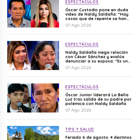
ESPECTÁCULOS
Óscar Custodio pone en duda
video de Naldy Saldaña: “Hay
cosas que de repente se han
editado”
07 Ago 2026
ESPECTÁCULOS
Naldy Saldaña niega relación
con César Sánchez y evalúa
denunciar a su esposa: “Es una
difamación”
07 Ago 2026
ESPECTÁCULOS
Óscar Junior liderará La Bella
Luz tras salida de su padre por
polémica con Naldy Saldaña
07 Ago 2026
TIPS Y SALUD
Feriado 6 de agosto: 4 destinos