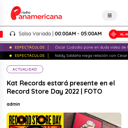
Salsa Variada |
00:00AM - 05:00AM
ESPECTÁCULOS
Óscar Custodio pone en duda video de N
ESPECTÁCULOS
Naldy Saldaña niega relación con César
ACTUALIDAD
Kat Records estará presente en el
Record Store Day 2022 | FOTO
admin