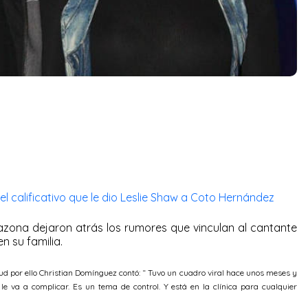
 el calificativo que le dio Leslie Shaw a Coto Hernández
azona dejaron atrás los rumores que vinculan al cantante
n su familia.
ud por ello Christian Domínguez contó: “ Tuvo un cuadro viral hace unos meses y
 le va a complicar. Es un tema de control. Y está en la clínica para cualquier