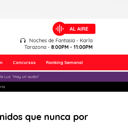
Noches de Fantasía - Karla
Tarazona -
8:00PM - 11:00PM
ón
Concursos
Ranking Semanal
a Luz: “Hay un audio”
ria
nidos que nunca por