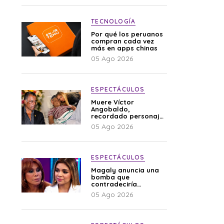
TECNOLOGÍA
Por qué los peruanos
compran cada vez
más en apps chinas
05 Ago 2026
ESPECTÁCULOS
Muere Víctor
Angobaldo,
recordado personaje
de la farándula y
05 Ago 2026
expareja de Shirley
Cherres
ESPECTÁCULOS
Magaly anuncia una
bomba que
contradeciría
comunicado de La
05 Ago 2026
Bella Luz: “Hay un
audio”