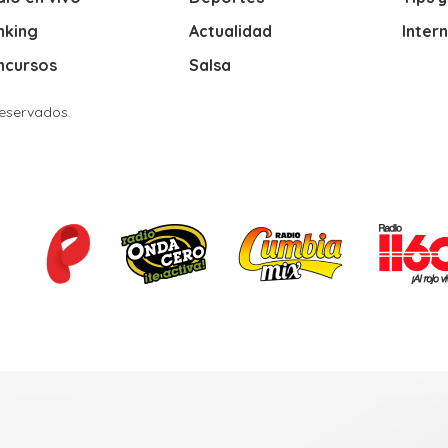
nking
Actualidad
Inter
ncursos
Salsa
Reservados.