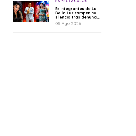
ESPECTÁCULOS
Ex integrantes de La
Bella Luz rompen su
silencio tras denuncia
de Naldy: “Todo el
05 Ago 2026
mundo lo sabía”