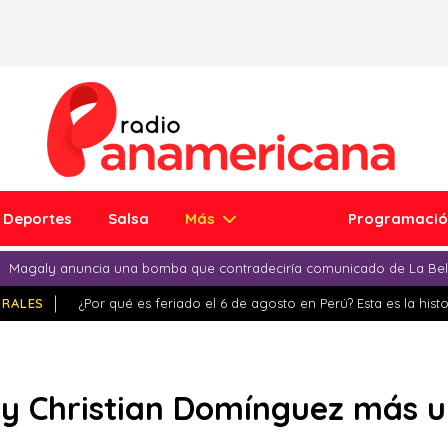
Deportes
Salsa
Más
Programaci
Magaly anuncia una bomba que contradeciría comunicado de La Bell
IRALES
¿Por qué es feriado el 6 de agosto en Perú? Esta es la histo
 y Christian Domínguez más u