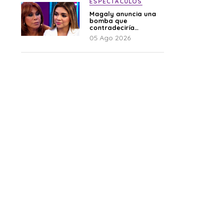
ESPECTÁCULOS
Magaly anuncia una
bomba que
contradeciría
comunicado de La
05 Ago 2026
Bella Luz: “Hay un
audio”