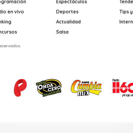
ogramación
Espectáculos
Tende
io en vivo
Deportes
Tips 
nking
Actualidad
Inter
ncursos
Salsa
Reservados.