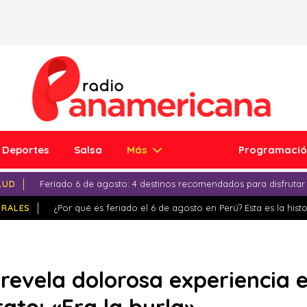
Deportes
Salsa
Más
Programaci
LUD
Feriado 6 de agosto: 4 destinos recomendados para disfrutar
IRALES
¿Por qué es feriado el 6 de agosto en Perú? Esta es la histo
 revela dolorosa experiencia