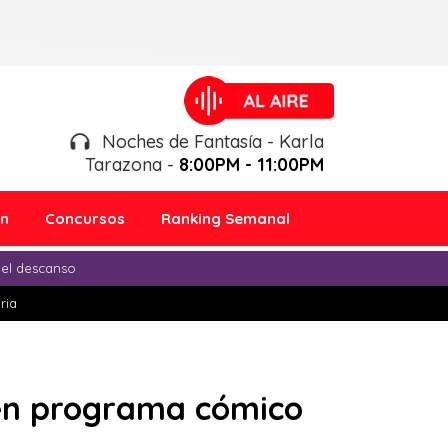
Noches de Fantasía - Karla
Tarazona -
8:00PM - 11:00PM
ón
Concursos
Ranking Semanal
 el descanso
ria
 en programa cómico