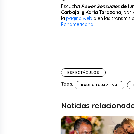
Escucha
Power Sensuales
de lun
Carbajal y Karla Tarazona
, por 
la
página web
o en las transmisi
Panamericana
.
ESPECTÁCULOS
Tags:
KARLA TARAZONA
Noticias relacionad