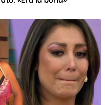
rato: «Era la burla»